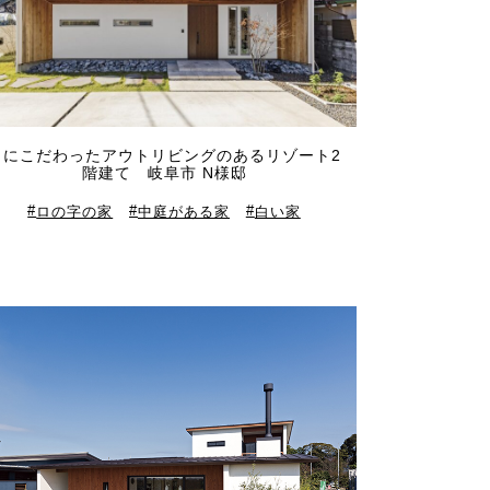
白にこだわったアウトリビングのあるリゾート2
階建て 岐阜市 N様邸
ロの字の家
中庭がある家
白い家