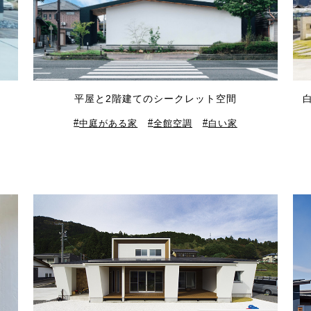
平屋と2階建てのシークレット空間
中庭がある家
全館空調
白い家