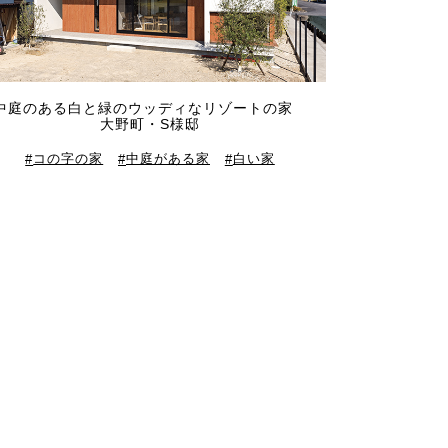
中庭のある白と緑のウッディなリゾートの家
大野町・S様邸
コの字の家
中庭がある家
白い家