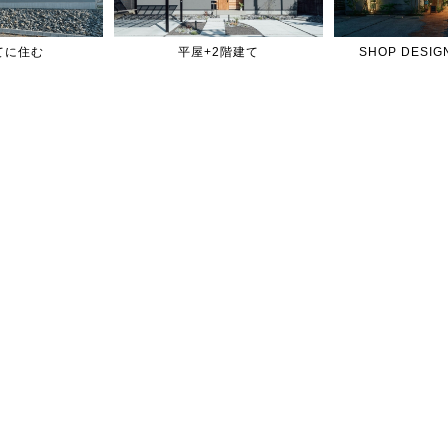
てに住む
平屋+2階建て
SHOP DES