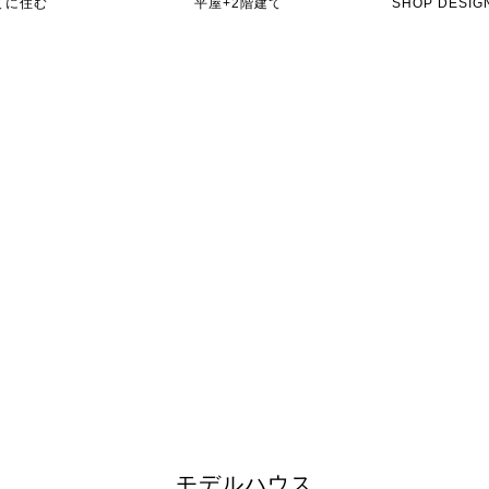
てに住む
平屋+2階建て
SHOP DES
モデルハウス