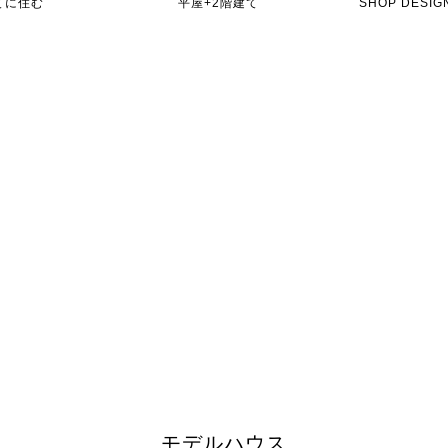
てに住む
平屋+2階建て
SHOP DES
モデルハウス