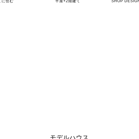
てに住む
平屋+2階建て
SHOP DES
モデルハウス