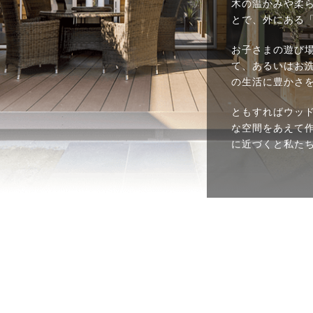
木の温かみや柔
とで、外にある
お子さまの遊び
て、あるいはお
の生活に豊かさ
ともすればウッ
な空間をあえて
に近づくと私た