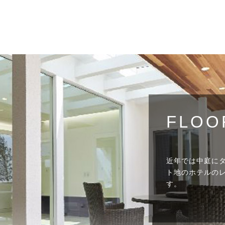
FLOO
近年では中庭に
ト地のホテルの
す。