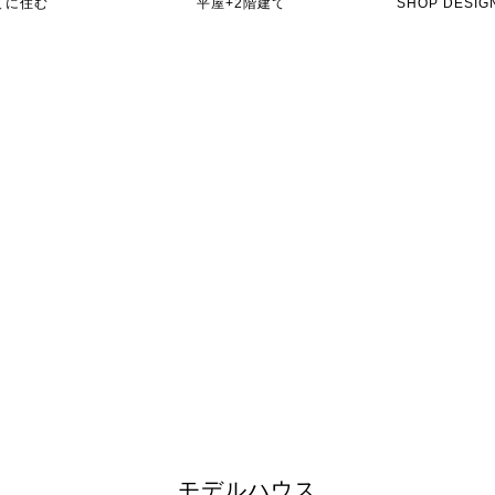
てに住む
平屋+2階建て
SHOP DES
モデルハウス