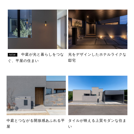
中庭が光と暮らしをつな
光をデザインしたホテルライクな
NEW
邸宅
ぐ、平屋の住まい
中庭とつながる開放感あふれる平
タイルが映える上質モダンな住ま
屋
い