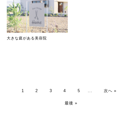
大きな庭がある美容院
1
2
3
4
5
...
次へ »
最後 »