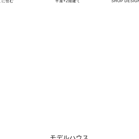
てに住む
平屋+2階建て
SHOP DES
モデルハウス