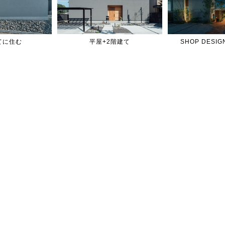
てに住む
平屋+2階建て
SHOP DES