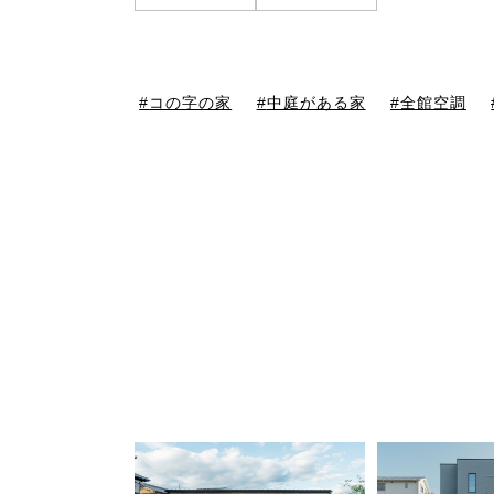
コの字の家
中庭がある家
全館空調