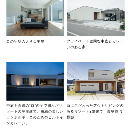
プライベート空間な中庭とガレー
ロの字型の大きな平屋
ジのある家
白にこだわったアウトリビングの
中庭を直線の”ロ”の字で囲んだリ
あるリゾート2階建て 岐阜市 N
ゾートの平屋建て。曲線の美しい
様邸
ランボルギーニのためのビルトイ
ンガレージ。